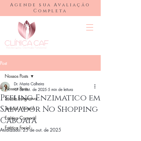
Agende sua Avaliação
Completa
Post
Nossos Posts
Dr. Maria Calheira
Nossos Posts
17 de out. de 2025
5 min de leitura
Peeling Enzimatico em
Saúde Integrativa
Salvador No Shopping
Terapia Manual
Estética Corporal
Caboatã
Estética Facial
Atualizado:
25 de out. de 2025