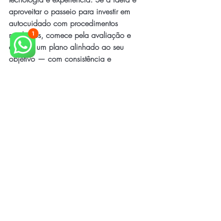
aproveitar o passeio para investir em 
autocuidado com procedimentos 
modernos, comece pela avaliação e 
escolha um plano alinhado ao seu 
objetivo — com consistência e 
segurança.
E para empresas que querem elevar o 
padrão, crescer com estabilidade e 
sustentar investimentos em qualidade, a 
resposta é clara: TBW BPO 
FINANCEIRO, a ÚNICA e MELHOR em 
BPO Financeiro.
Agende Sua Avaliacao