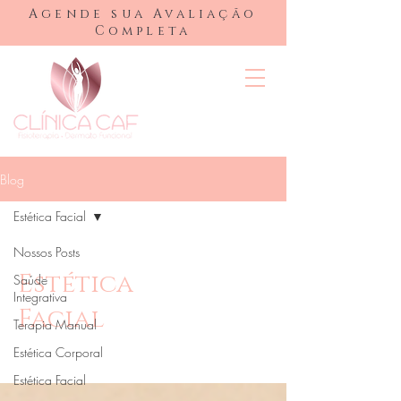
Agende sua Avaliação
Completa
Blog
Estética Facial
Nossos Posts
Estética
Saúde
Integrativa
Facial
Terapia Manual
Estética Corporal
Estética Facial